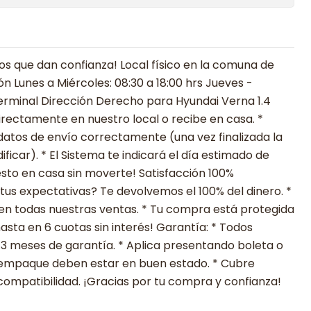
 que dan confianza! Local físico en la comuna de
ón Lunes a Miércoles: 08:30 a 18:00 hrs Jueves -
 Terminal Dirección Derecho para Hyundai Verna 1.4
rectamente en nuestro local o recibe en casa. *
datos de envío correctamente (una vez finalizada la
icar). * El Sistema te indicará el día estimado de
esto en casa sin moverte! Satisfacción 100%
tus expectativas? Te devolvemos el 100% del dinero. *
en todas nuestras ventas. * Tu compra está protegida
sta en 6 cuotas sin interés! Garantía: * Todos
 3 meses de garantía. * Aplica presentando boleta o
su empaque deben estar en buen estado. * Cubre
compatibilidad. ¡Gracias por tu compra y confianza!