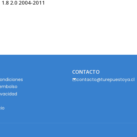
.8 2.0 2004-2011
CONTACTO
ondiciones
contacto@turepuestoya.cl
eembolso
rivacidad
cio