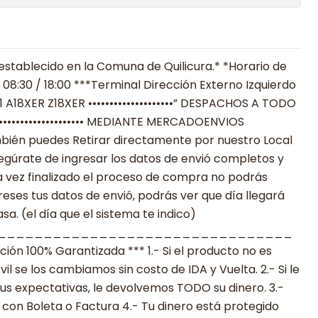
establecido en la Comuna de Quilicura.* *Horario de
 08:30 / 18:00 ***Terminal Dirección Externo Izquierdo
11 A18XER Z18XER ••••••••••••••••••••” DESPACHOS A TODO
 •••••••••••••••••••••••• MEDIANTE MERCADOENVIOS
**También puedes Retirar directamente por nuestro Local
egúrate de ingresar los datos de envió completos y
 vez finalizado el proceso de compra no podrás
reses tus datos de envió, podrás ver que día llegará
a. (el día que el sistema te indico)
________________________________
n 100% Garantizada *** 1.- Si el producto no es
 se los cambiamos sin costo de IDA y Vuelta. 2.- Si le
s expectativas, le devolvemos TODO su dinero. 3.-
con Boleta o Factura 4.- Tu dinero está protegido