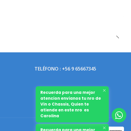
TELÉFONO : +56 9 65667345
Recuerda para una mejor
atencion envianos tu nro de
Vin o Chassis, Quien te
atiende en este nro es
Carolina
Recuerda para una mejor