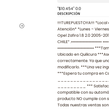
"$10.454"
0.0
DESCRIPCIÓN
!!!TUREPUESTOYA!!! *Local 
Atención* *Lunes – Viernes
Opel Zafira 1.8 2.0 2005-20
CHILE” .•••••••••••••••••••••
••••••••••••••••••••••••• *
Ubicado en Quilicura ***As
correctamente. Ya que una
modificarlo. ***Una vez ing
***Espera tu compra en Cas
________________
_________ *** Satisfacció
compatible con su automóvil
producto NO cumple con su
Todas nuestras ventas son 