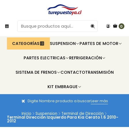
0
CATEGORÍAS
SUSPENSION
PARTES DE MOTOR
PARTES ELECTRICAS
REFRIGERACIÓN
SISTEMA DE FRENOS
CONTACTO
TRANSMISIÓN
KIT EMBRAGUE
Digite Nombre producto a buscar
Leer más
Inicio
Suspension
Terminal de Dirección
Terminal Dirección Izquierdo Para Kia Cerato 1.6 2010-
2012