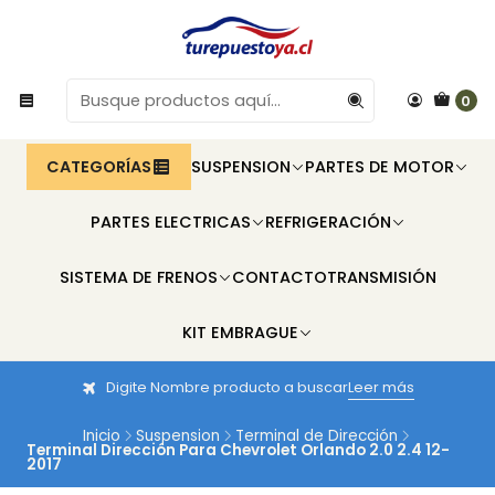
0
CATEGORÍAS
SUSPENSION
PARTES DE MOTOR
PARTES ELECTRICAS
REFRIGERACIÓN
SISTEMA DE FRENOS
CONTACTO
TRANSMISIÓN
KIT EMBRAGUE
Digite Nombre producto a buscar
Leer más
Inicio
Suspension
Terminal de Dirección
Terminal Dirección Para Chevrolet Orlando 2.0 2.4 12-
2017