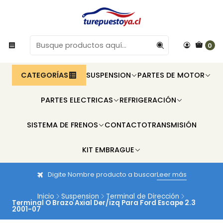
0
CATEGORÍAS
SUSPENSION
PARTES DE MOTOR
PARTES ELECTRICAS
REFRIGERACIÓN
SISTEMA DE FRENOS
CONTACTO
TRANSMISIÓN
KIT EMBRAGUE
Digite Nombre producto a buscar
Leer más
Inicio
Suspension
Terminal de Dirección
Terminal O Brazo Axial Der/izq Para Ford Escape 2.3
2001-07