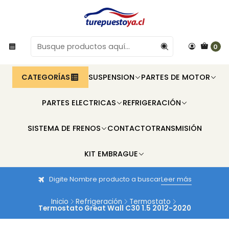
0
CATEGORÍAS
SUSPENSION
PARTES DE MOTOR
PARTES ELECTRICAS
REFRIGERACIÓN
SISTEMA DE FRENOS
CONTACTO
TRANSMISIÓN
KIT EMBRAGUE
Digite Nombre producto a buscar
Leer más
Inicio
Refrigeración
Termostato
Termostato Great Wall C30 1.5 2012-2020