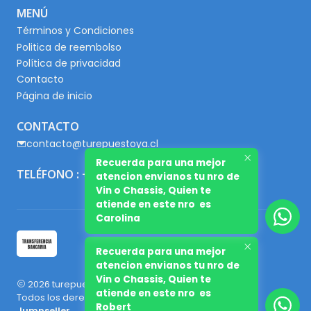
MENÚ
Términos y Condiciones
Politica de reembolso
Política de privacidad
Contacto
Página de inicio
CONTACTO
contacto@turepuestoya.cl
Recuerda para una mejor
TELÉFONO : +56 9 65667345
atencion envianos tu nro de
Vin o Chassis, Quien te
atiende en este nro es
Carolina
Recuerda para una mejor
atencion envianos tu nro de
Vin o Chassis, Quien te
2026 turepuestoya.cl.
atiende en este nro es
Todos los derechos reservados.
Desarrollado por
Robert
Jumpseller
.