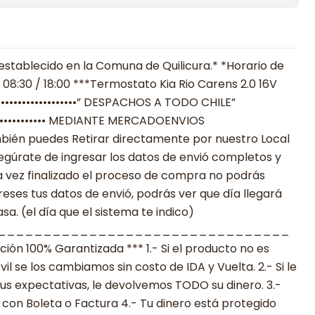
establecido en la Comuna de Quilicura.* *Horario de
 08:30 / 18:00 ***Termostato Kia Rio Carens 2.0 16V
•••••••••••••••••” DESPACHOS A TODO CHILE”
•••••••••••••••••• MEDIANTE MERCADOENVIOS
**También puedes Retirar directamente por nuestro Local
egúrate de ingresar los datos de envió completos y
 vez finalizado el proceso de compra no podrás
reses tus datos de envió, podrás ver que día llegará
a. (el día que el sistema te indico)
________________________________
n 100% Garantizada *** 1.- Si el producto no es
 se los cambiamos sin costo de IDA y Vuelta. 2.- Si le
s expectativas, le devolvemos TODO su dinero. 3.-
con Boleta o Factura 4.- Tu dinero está protegido