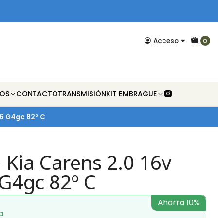
Acceso
0
NOS
CONTACTO
TRANSMISIÓN
KIT EMBRAGUE
06 G4gc 82º C
 Kia Carens 2.0 16v
G4gc 82º C
Ahorra 10%
a