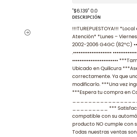
"$6.139"
0.0
DESCRIPCIÓN
!!!TUREPUESTOYA!!! *Local 
Atención* *Lunes – Viernes
2002-2006 G4GC (82ºC) •••
.••••••••••••••••••••• ••••••
••••••••••••••••••••••••• *
Ubicado en Quilicura ***As
correctamente. Ya que una
modificarlo. ***Una vez ing
***Espera tu compra en Cas
________________
_________ *** Satisfacció
compatible con su automóvil
producto NO cumple con su
Todas nuestras ventas son 