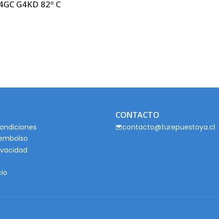
4GC G4KD 82º C
CONTACTO
ondiciones
contacto@turepuestoya.cl
eembolso
rivacidad
cio