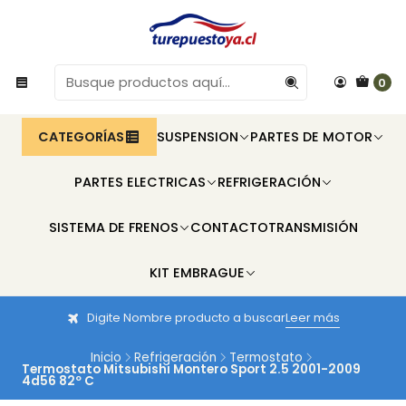
0
CATEGORÍAS
SUSPENSION
PARTES DE MOTOR
PARTES ELECTRICAS
REFRIGERACIÓN
SISTEMA DE FRENOS
CONTACTO
TRANSMISIÓN
KIT EMBRAGUE
Digite Nombre producto a buscar
Leer más
Inicio
Refrigeración
Termostato
Termostato Mitsubishi Montero Sport 2.5 2001-2009
4d56 82º C