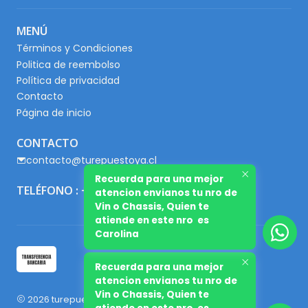
MENÚ
Términos y Condiciones
Politica de reembolso
Política de privacidad
Contacto
Página de inicio
CONTACTO
contacto@turepuestoya.cl
Recuerda para una mejor
TELÉFONO : +56 9 65667345
atencion envianos tu nro de
Vin o Chassis, Quien te
atiende en este nro es
Carolina
Recuerda para una mejor
atencion envianos tu nro de
Vin o Chassis, Quien te
2026 turepuestoya.cl.