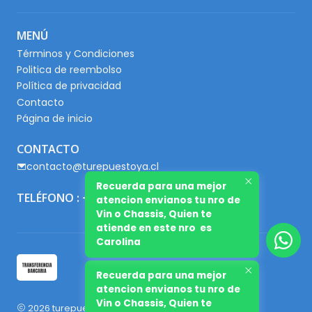
MENÚ
Términos y Condiciones
Politica de reembolso
Política de privacidad
Contacto
Página de inicio
CONTACTO
contacto@turepuestoya.cl
Recuerda para una mejor
TELÉFONO : +56 9 65667345
atencion envianos tu nro de
Vin o Chassis, Quien te
atiende en este nro es
Carolina
Recuerda para una mejor
atencion envianos tu nro de
Vin o Chassis, Quien te
2026 turepuestoya.cl.