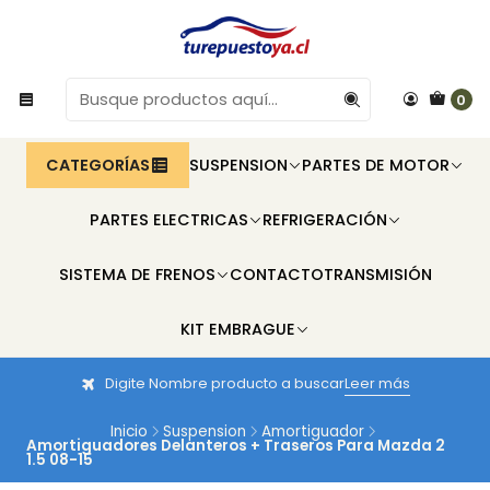
0
CATEGORÍAS
SUSPENSION
PARTES DE MOTOR
PARTES ELECTRICAS
REFRIGERACIÓN
SISTEMA DE FRENOS
CONTACTO
TRANSMISIÓN
KIT EMBRAGUE
Digite Nombre producto a buscar
Leer más
Inicio
Suspension
Amortiguador
Amortiguadores Delanteros + Traseros Para Mazda 2
1.5 08-15