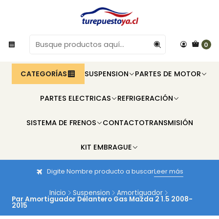
0
CATEGORÍAS
SUSPENSION
PARTES DE MOTOR
PARTES ELECTRICAS
REFRIGERACIÓN
SISTEMA DE FRENOS
CONTACTO
TRANSMISIÓN
KIT EMBRAGUE
Digite Nombre producto a buscar
Leer más
Inicio
Suspension
Amortiguador
Par Amortiguador Delantero Gas Mazda 2 1.5 2008-
2015