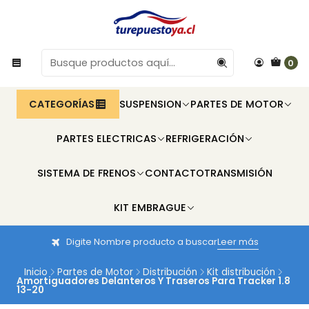
0
CATEGORÍAS
SUSPENSION
PARTES DE MOTOR
PARTES ELECTRICAS
REFRIGERACIÓN
SISTEMA DE FRENOS
CONTACTO
TRANSMISIÓN
KIT EMBRAGUE
Digite Nombre producto a buscar
Leer más
Inicio
Partes de Motor
Distribución
Kit distribución
Amortiguadores Delanteros Y Traseros Para Tracker 1.8
13-20