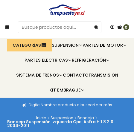
0
CATEGORÍAS
SUSPENSION
PARTES DE MOTOR
PARTES ELECTRICAS
REFRIGERACIÓN
SISTEMA DE FRENOS
CONTACTO
TRANSMISIÓN
KIT EMBRAGUE
Digite Nombre producto a buscar
Leer más
Inicio
Suspension
Bandeja
Bandeja Suspensión Izquierda Opel Astra H 1.8 2.0
2004-2011