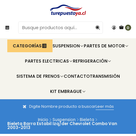
0
CATEGORÍAS
SUSPENSION
PARTES DE MOTOR
PARTES ELECTRICAS
REFRIGERACIÓN
SISTEMA DE FRENOS
CONTACTO
TRANSMISIÓN
KIT EMBRAGUE
Digite Nombre producto a buscar
Leer más
Inicio
Suspension
Bieleta
Bieleta Barra Estabil Izq/der Chevrolet Combo Van
2003-2013