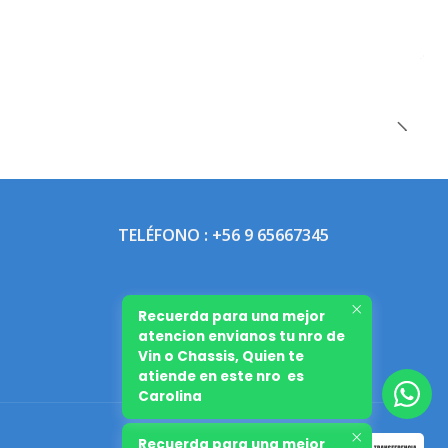
TELÉFONO : +56 9 65667345
Recuerda para una mejor
atencion envianos tu nro de
Vin o Chassis, Quien te
atiende en este nro es
Carolina
Recuerda para una mejor