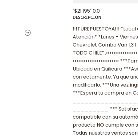
"$21.195"
0.0
DESCRIPCIÓN
!!!TUREPUESTOYA!!! *Local 
Atención* *Lunes – Viernes
Chevrolet Combo Van 1.3 1.4
TODO CHILE” .•••••••••••••••
••••••••••••••••••••••••• *
Ubicado en Quilicura ***As
correctamente. Ya que una
modificarlo. ***Una vez ing
***Espera tu compra en Cas
________________
_________ *** Satisfacció
compatible con su automóvil
producto NO cumple con su
Todas nuestras ventas son 