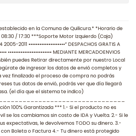
establecido en la Comuna de Quilicura.* *Horario de
 08:30 / 17:30 ***Soporte Motor Izquierdo (Caja)
 2005-2011 ••••••••••••••••••••” DESPACHOS GRATIS A
•••••• •••••••••••••••••••••••• MEDIANTE MERCADOENVIOS
**También puedes Retirar directamente por nuestro Local
egúrate de ingresar los datos de envió completos y
 vez finalizado el proceso de compra no podrás
reses tus datos de envió, podrás ver que día llegará
a. (el día que el sistema te indico)
________________________________
n 100% Garantizada *** 1.- Si el producto no es
 se los cambiamos sin costo de IDA y Vuelta. 2.- Si le
s expectativas, le devolvemos TODO su dinero. 3.-
con Boleta o Factura 4.- Tu dinero está protegido