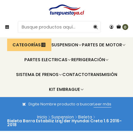
0
CATEGORÍAS
SUSPENSION
PARTES DE MOTOR
PARTES ELECTRICAS
REFRIGERACIÓN
SISTEMA DE FRENOS
CONTACTO
TRANSMISIÓN
KIT EMBRAGUE
Digite Nombre producto a buscar
Leer más
Inicio
Suspension
Bieleta
Bieleta Barra Estabiliz Izq/der Hyundai Creta 1.6 2016-
2018