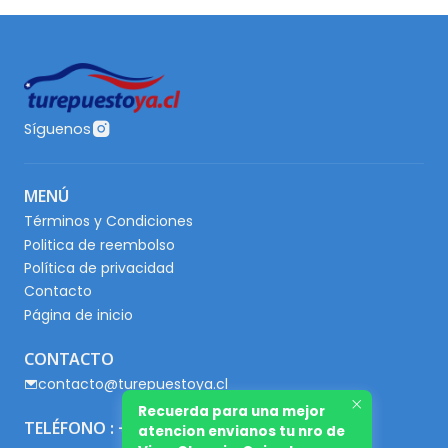
Síguenos
MENÚ
Términos y Condiciones
Politica de reembolso
Política de privacidad
Contacto
Página de inicio
CONTACTO
contacto@turepuestoya.cl
Recuerda para una mejor
TELÉFONO : +56 9 65667345
atencion envianos tu nro de