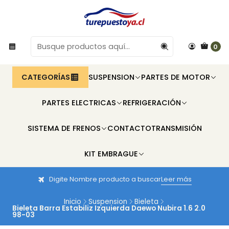
0
CATEGORÍAS
SUSPENSION
PARTES DE MOTOR
PARTES ELECTRICAS
REFRIGERACIÓN
SISTEMA DE FRENOS
CONTACTO
TRANSMISIÓN
KIT EMBRAGUE
Digite Nombre producto a buscar
Leer más
Inicio
Suspension
Bieleta
Bieleta Barra Estabiliz Izquierda Daewo Nubira 1.6 2.0
98-03