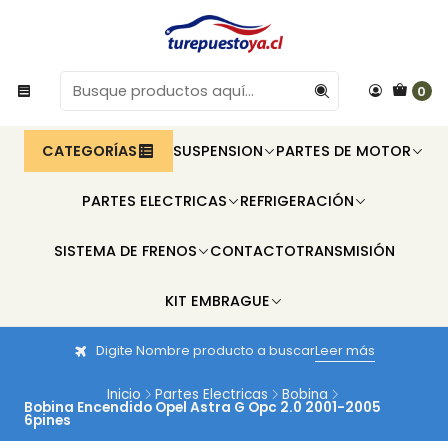
0
CATEGORÍAS
SUSPENSION
PARTES DE MOTOR
PARTES ELECTRICAS
REFRIGERACIÓN
SISTEMA DE FRENOS
CONTACTO
TRANSMISIÓN
KIT EMBRAGUE
Digite Nombre producto a buscar
Leer más
Inicio
Partes Electricas
Bobina
Bobina Encendido Opel Astra G Opc 2.0 2001-2005
6pines