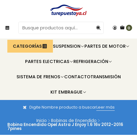
0
CATEGORÍAS
SUSPENSION
PARTES DE MOTOR
PARTES ELECTRICAS
REFRIGERACIÓN
SISTEMA DE FRENOS
CONTACTO
TRANSMISIÓN
KIT EMBRAGUE
Digite Nombre producto a buscar
Leer más
Inicio
Bobinas de Encendido
Bobina Encendido Opel Astra J Enjoy 1.6 16v 2012-2016
7pines