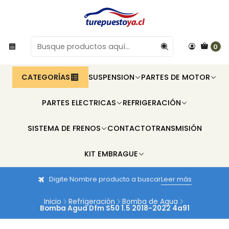
0
CATEGORÍAS
SUSPENSION
PARTES DE MOTOR
PARTES ELECTRICAS
REFRIGERACIÓN
SISTEMA DE FRENOS
CONTACTO
TRANSMISIÓN
KIT EMBRAGUE
Digite Nombre producto a buscar
Leer más
Inicio
Refrigeración
Bomba de Agua
Bomba Agua Dfm S50 1.5 2018-2022 4a91