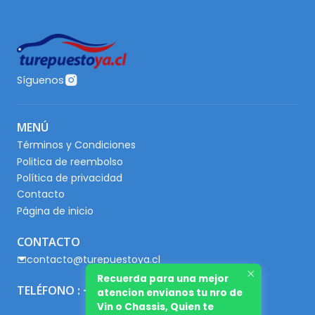
Síguenos
MENÚ
Términos y Condiciones
Politica de reembolso
Política de privacidad
Contacto
Página de inicio
CONTACTO
contacto@turepuestoya.cl
Recuerda para una mejor
TELÉFONO : +56 9 65667345
atencion envianos tu nro de
Vin o Chassis, Quien te