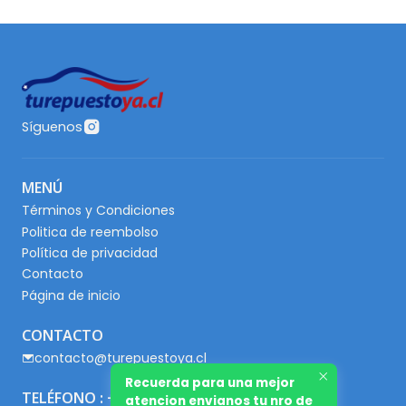
Síguenos
MENÚ
Términos y Condiciones
Politica de reembolso
Política de privacidad
Contacto
Página de inicio
CONTACTO
contacto@turepuestoya.cl
Recuerda para una mejor
TELÉFONO : +56 9 65667345
atencion envianos tu nro de