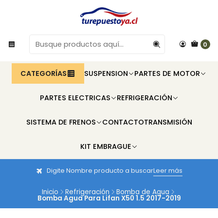
0
CATEGORÍAS
SUSPENSION
PARTES DE MOTOR
PARTES ELECTRICAS
REFRIGERACIÓN
SISTEMA DE FRENOS
CONTACTO
TRANSMISIÓN
KIT EMBRAGUE
Digite Nombre producto a buscar
Leer más
Inicio
Refrigeración
Bomba de Agua
Bomba Agua Para Lifan X50 1.5 2017-2019