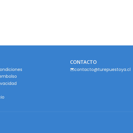
CONTACTO
ondiciones
contacto@turepuestoya.cl
eembolso
rivacidad
cio