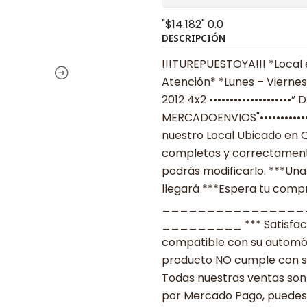
"$14.182"
0.0
DESCRIPCIÓN
!!!TUREPUESTOYA!!! *Local 
Atención* *Lunes – Viernes
2012 4x2 ••••••••••••••••••
MERCADOENVIOS"••••••••••••
nuestro Local Ubicado en Q
completos y correctamente
podrás modificarlo. ***Una
llegará ***Espera tu compra
________________
_________ *** Satisfacció
compatible con su automóvil
producto NO cumple con su
Todas nuestras ventas son 
por Mercado Pago, puedes p