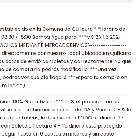
establecido en la Comuna de Quilicura.* *Horario de
 08:30 / 18:00 Bomba Agua para: ***MG ZX 1.5 2021-
DESPACHOS MEDIANTE MERCADOENVIOS"••••••••••••••••••••
 directamente por nuestro Local Ubicado en Quilicura
los datos de envió completos y correctamente. Ya que
eso de compra no podrás modificarlo. ***Una vez
ó, podrás ver que día llegará ***Espera tu compra en
 te indico)
________________________________
n 100% Garantizada *** 1.- Si el producto no es
 se los cambiamos sin costo de IDA y Vuelta. 2.- Si le
s expectativas, le devolvemos TODO su dinero. 3.-
con Boleta o Factura 4.- Tu dinero está protegido
agar hasta en 6 cuotas sin interés y sin costo