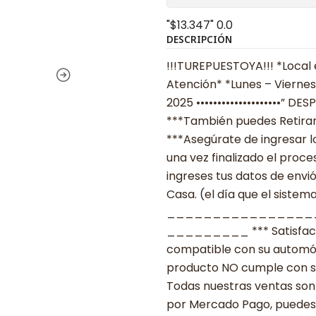
"$13.347"
0.0
DESCRIPCIÓN
!!!TUREPUESTOYA!!! *Local 
Atención* *Lunes – Viernes
2025 ••••••••••••••••••••” 
***También puedes Retirar
***Asegúrate de ingresar 
una vez finalizado el proc
ingreses tus datos de envi
Casa. (el día que el sistema
________________
_________ *** Satisfacció
compatible con su automóvil
producto NO cumple con su
Todas nuestras ventas son 
por Mercado Pago, puedes p