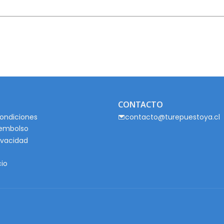
CONTACTO
ondiciones
contacto@turepuestoya.cl
eembolso
rivacidad
cio