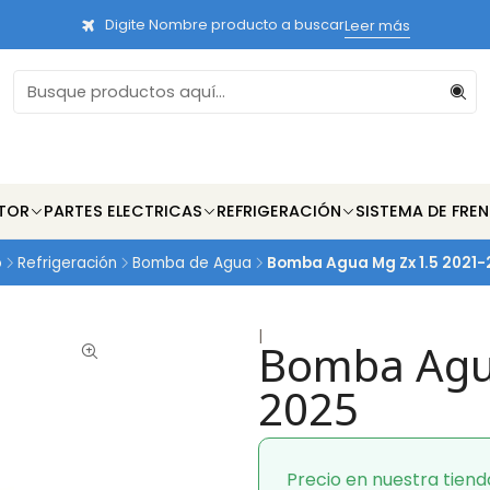
Digite Nombre producto a buscar
Leer más
TOR
PARTES ELECTRICAS
REFRIGERACIÓN
SISTEMA DE FRE
o
Refrigeración
Bomba de Agua
Bomba Agua Mg Zx 1.5 2021
|
Bomba Agua
2025
Precio en nuestra tiend