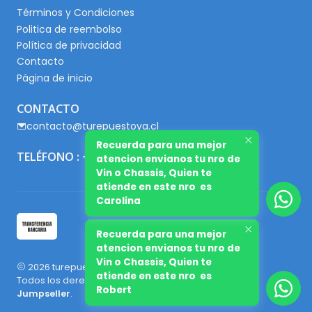
Términos y Condiciones
Politica de reembolso
Política de privacidad
Contacto
Página de inicio
CONTACTO
contacto@turepuestoya.cl
Recuerda para una mejor
TELÉFONO : +56 9 65667345
atencion envianos tu nro de
Vin o Chassis, Quien te
atiende en este nro es
Carolina
Recuerda para una mejor
atencion envianos tu nro de
Vin o Chassis, Quien te
2026 turepuestoya.cl.
atiende en este nro es
Todos los derechos reservados.
Desarrollado por
Robert
Jumpseller
.