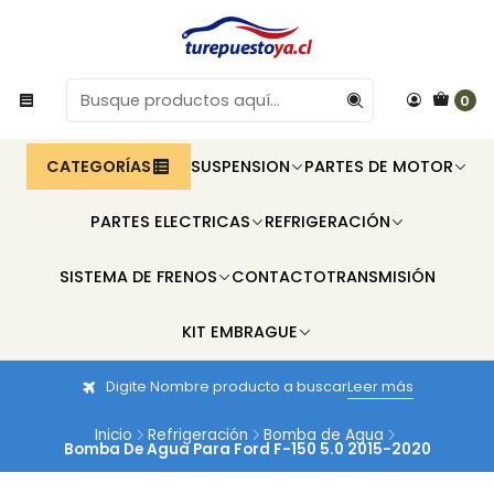
0
CATEGORÍAS
SUSPENSION
PARTES DE MOTOR
PARTES ELECTRICAS
REFRIGERACIÓN
SISTEMA DE FRENOS
CONTACTO
TRANSMISIÓN
KIT EMBRAGUE
Digite Nombre producto a buscar
Leer más
Inicio
Refrigeración
Bomba de Agua
Bomba De Agua Para Ford F-150 5.0 2015-2020