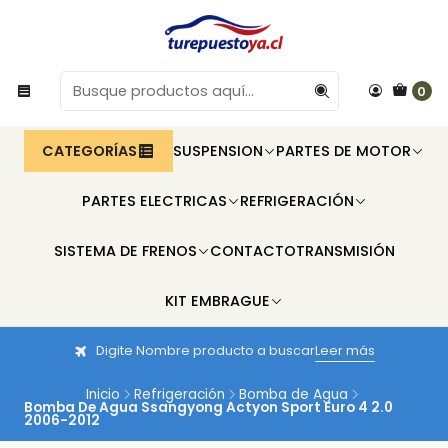
0
CATEGORÍAS
SUSPENSION
PARTES DE MOTOR
PARTES ELECTRICAS
REFRIGERACIÓN
SISTEMA DE FRENOS
CONTACTO
TRANSMISIÓN
KIT EMBRAGUE
Digite Nombre producto a buscar
Leer más
Inicio
Refrigeración
Bomba de Agua
Bomba De Agua Ssangyong Actyon Sport Euro 4 2.0
2006-2012