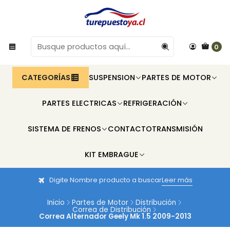
0
CATEGORÍAS
SUSPENSION
PARTES DE MOTOR
PARTES ELECTRICAS
REFRIGERACIÓN
SISTEMA DE FRENOS
CONTACTO
TRANSMISIÓN
KIT EMBRAGUE
Digite Nombre producto a buscar
Leer más
Inicio
Partes de Motor
Distribución
Correa de Distribución
Correa Alternador Geely Mk 1.5 2009-2013