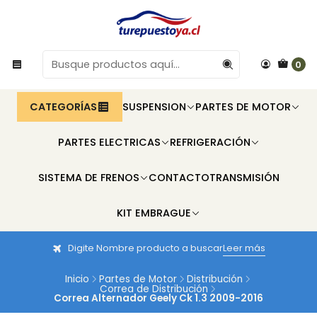
0
CATEGORÍAS
SUSPENSION
PARTES DE MOTOR
PARTES ELECTRICAS
REFRIGERACIÓN
SISTEMA DE FRENOS
CONTACTO
TRANSMISIÓN
KIT EMBRAGUE
Digite Nombre producto a buscar
Leer más
Inicio
Partes de Motor
Distribución
Correa de Distribución
Correa Alternador Geely Ck 1.3 2009-2016