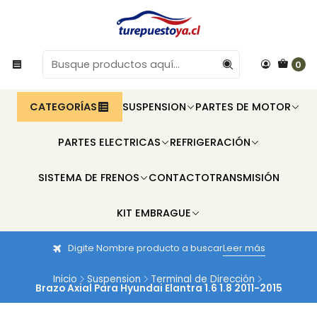
0
CATEGORÍAS
SUSPENSION
PARTES DE MOTOR
PARTES ELECTRICAS
REFRIGERACIÓN
SISTEMA DE FRENOS
CONTACTO
TRANSMISIÓN
KIT EMBRAGUE
Digite Nombre producto a buscar
Leer más
Inicio
Suspension
Terminal de Dirección
Brazo Axial Para Hyundai Elantra 1.6 1.8 2011-2015