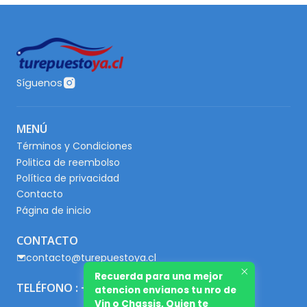
Síguenos
MENÚ
Términos y Condiciones
Politica de reembolso
Política de privacidad
Contacto
Página de inicio
CONTACTO
contacto@turepuestoya.cl
Recuerda para una mejor
TELÉFONO : +56 9 65667345
atencion envianos tu nro de
Vin o Chassis, Quien te