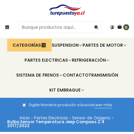
0
CATEGORÍAS
SUSPENSION
PARTES DE MOTOR
PARTES ELECTRICAS
REFRIGERACIÓN
SISTEMA DE FRENOS
CONTACTO
TRANSMISIÓN
KIT EMBRAGUE
Digite Nombre producto a buscar
Leer más
Inicio
Partes Electricas
Sensor de Oxigeno
Bulbo Sensor Temperatura Jeep Compass 2.4
2017/2022