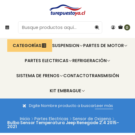
0
CATEGORÍAS
SUSPENSION
PARTES DE MOTOR
PARTES ELECTRICAS
REFRIGERACIÓN
SISTEMA DE FRENOS
CONTACTO
TRANSMISIÓN
KIT EMBRAGUE
Digite Nombre producto a buscar
Leer más
Inicio
Partes Electricas
Sensor de Oxigeno
Bulbo Sensor Temperatura Jeep Renegade 2.4 2015-
2021