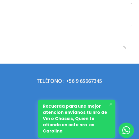
TELÉFONO : +56 9 65667345
Recuerda para una mejor
atencion envianos tu nro de
Vin o Chassis, Quien te
atiende en este nro es
Carolina