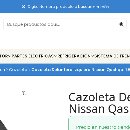
Digite Nombre producto a buscar
Leer más
TOR
PARTES ELECTRICAS
REFRIGERACIÓN
SISTEMA DE FRE
ion
Cazoleta
Cazoleta Delantera Izquierd Nissan Qashqai 1.
|
Cazoleta De
Nissan Qas
Precio en nuestra tiend