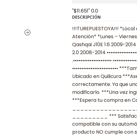
"$11.651"
0.0
DESCRIPCIÓN
!!!TUREPUESTOYA!!! *Local 
Atención* *Lunes – Viernes
Qashqai J10E 1.6 2009-2014
2.0 2008-2014 ••••••••••••
.••••••••••••••••••••• ••••••
••••••••••••••••••••••••• *
Ubicado en Quilicura ***As
correctamente. Ya que una
modificarlo. ***Una vez ing
***Espera tu compra en Cas
________________
_________ *** Satisfacció
compatible con su automóvil
producto NO cumple con su