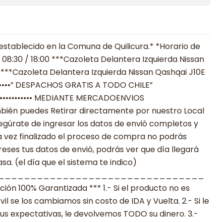
establecido en la Comuna de Quilicura.* *Horario de
 08:30 / 18:00 ***Cazoleta Delantera Izquierda Nissan
 ***Cazoleta Delantera Izquierda Nissan Qashqai J10E
••••••••” DESPACHOS GRATIS A TODO CHILE”
•••••••••••••••••• MEDIANTE MERCADOENVIOS
**También puedes Retirar directamente por nuestro Local
egúrate de ingresar los datos de envió completos y
 vez finalizado el proceso de compra no podrás
reses tus datos de envió, podrás ver que día llegará
a. (el día que el sistema te indico)
________________________________
n 100% Garantizada *** 1.- Si el producto no es
 se los cambiamos sin costo de IDA y Vuelta. 2.- Si le
s expectativas, le devolvemos TODO su dinero. 3.-