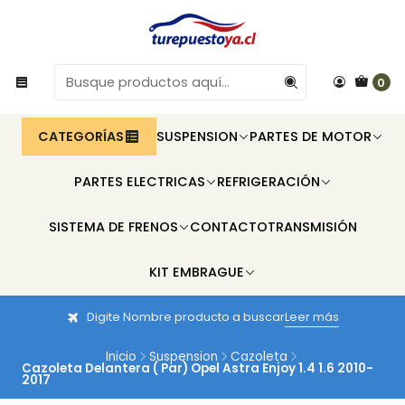
0
CATEGORÍAS
SUSPENSION
PARTES DE MOTOR
PARTES ELECTRICAS
REFRIGERACIÓN
SISTEMA DE FRENOS
CONTACTO
TRANSMISIÓN
KIT EMBRAGUE
Digite Nombre producto a buscar
Leer más
Inicio
Suspension
Cazoleta
Cazoleta Delantera ( Par) Opel Astra Enjoy 1.4 1.6 2010-
2017