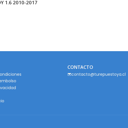
 1.6 2010-2017
CONTACTO
ondiciones
contacto@turepuestoya.cl
eembolso
rivacidad
cio