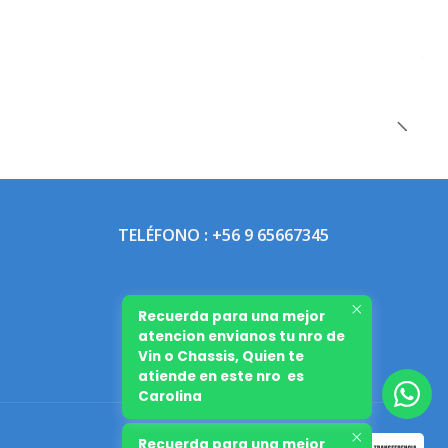
TELÉFONO : +56 9 65667345
Recuerda para una mejor
atencion envianos tu nro de
Vin o Chassis, Quien te
atiende en este nro es
Carolina
Recuerda para una mejor