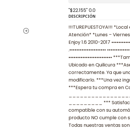
"$22.155"
0.0
DESCRIPCIÓN
!!!TUREPUESTOYA!!! *Local 
Atención* *Lunes – Viernes
Enjoy 1.6 2010-2017 •••••••
.••••••••••••••••••••• ••••••
••••••••••••••••••••••••• *
Ubicado en Quilicura ***As
correctamente. Ya que una
modificarlo. ***Una vez ing
***Espera tu compra en Cas
________________
_________ *** Satisfacció
compatible con su automóvil
producto NO cumple con su
Todas nuestras ventas son 