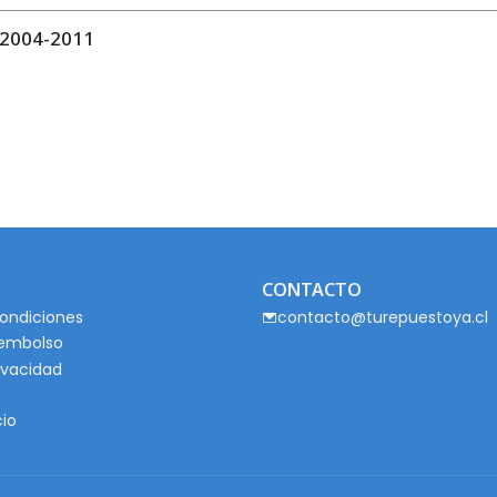
2004-2011
CONTACTO
ondiciones
contacto@turepuestoya.cl
eembolso
rivacidad
cio