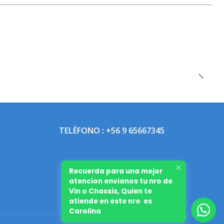
TELÉFONO : +56 9 65667345
Recuerda para una mejor
atencion envianos tu nro de
Vin o Chassis, Quien te
atiende en este nro es
Carolina