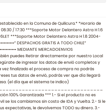
establecido en la Comuna de Quilicura.* *Horario de
 08:30 / 17:30 ***Soporte Motor Delantero Astra H 1.6
16LET ***Soporte Motor Delantero Astra H 1.8 2004-
••••••••••••” DESPACHOS GRATIS A TODO CHILE”
•••••••••••••••••• MEDIANTE MERCADOENVIOS
**También puedes Retirar directamente por nuestro Local
egúrate de ingresar los datos de envió completos y
 vez finalizado el proceso de compra no podrás
reses tus datos de envió, podrás ver que día llegará
a. (el día que el sistema te indico)
________________________________
n 100% Garantizada *** 1.- Si el producto no es
 se los cambiamos sin costo de IDA y Vuelta. 2.- Si le
s expectativas, le devolvemos TODO su dinero. 3.-