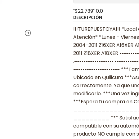
"$22.739"
0.0
DESCRIPCIÓN
!!!TUREPUESTOYA!!! *Local 
Atención* *Lunes – Viernes
2004-2011 Z16XER A16XER A
2011 Z18XER A18XER ••••••••
.••••••••••••••••••••• ••••••
••••••••••••••••••••••••• *
Ubicado en Quilicura ***As
correctamente. Ya que una
modificarlo. ***Una vez ing
***Espera tu compra en Cas
________________
_________ *** Satisfacció
compatible con su automóvil
producto NO cumple con su