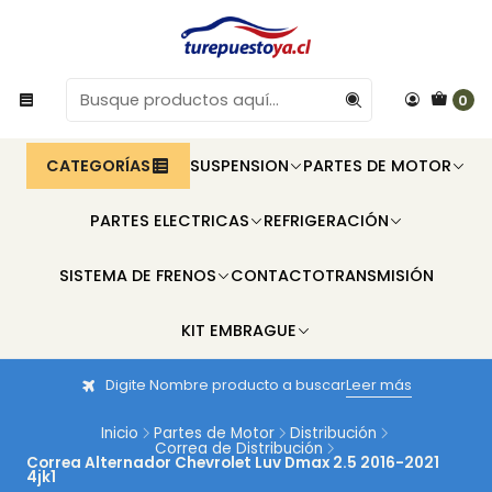
0
CATEGORÍAS
SUSPENSION
PARTES DE MOTOR
PARTES ELECTRICAS
REFRIGERACIÓN
SISTEMA DE FRENOS
CONTACTO
TRANSMISIÓN
KIT EMBRAGUE
Digite Nombre producto a buscar
Leer más
Inicio
Partes de Motor
Distribución
Correa de Distribución
Correa Alternador Chevrolet Luv Dmax 2.5 2016-2021
4jk1