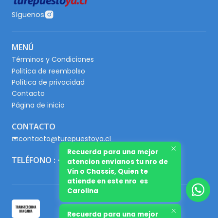
Síguenos
MENÚ
Términos y Condiciones
Politica de reembolso
Política de privacidad
Contacto
Página de inicio
CONTACTO
contacto@turepuestoya.cl
Recuerda para una mejor
TELÉFONO : +56 9 65667345
atencion envianos tu nro de
Vin o Chassis, Quien te
atiende en este nro es
Carolina
Recuerda para una mejor