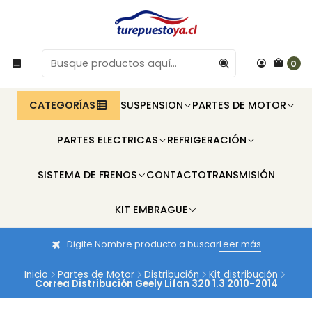
0
CATEGORÍAS
SUSPENSION
PARTES DE MOTOR
PARTES ELECTRICAS
REFRIGERACIÓN
SISTEMA DE FRENOS
CONTACTO
TRANSMISIÓN
KIT EMBRAGUE
Digite Nombre producto a buscar
Leer más
Inicio
Partes de Motor
Distribución
Kit distribución
Correa Distribución Geely Lifan 320 1.3 2010-2014