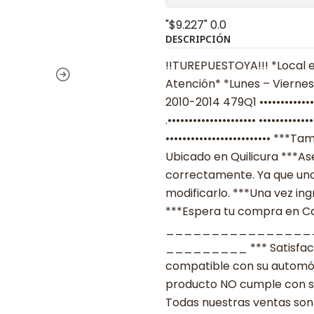
"$9.227"
0.0
DESCRIPCIÓN
!!TUREPUESTOYA!!! *Local e
Atención* *Lunes – Viernes
2010-2014 479Q1 ••••••••••
.••••••••••••••••••••• ••••••
••••••••••••••••••••••••• *
Ubicado en Quilicura ***As
correctamente. Ya que una
modificarlo. ***Una vez ing
***Espera tu compra en Cas
________________
_________ *** Satisfacció
compatible con su automóvil
producto NO cumple con su
Todas nuestras ventas son 