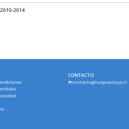
2010-2014
CONTACTO
ondiciones
contacto@turepuestoya.cl
eembolso
rivacidad
cio