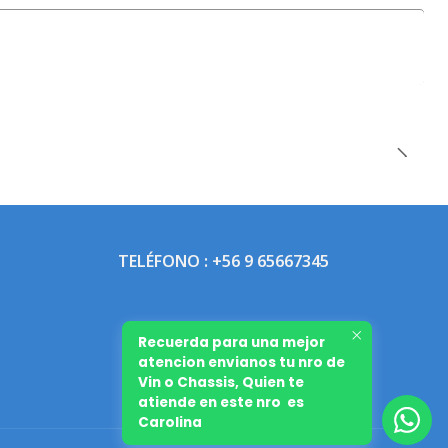
TELÉFONO : +56 9 65667345
Recuerda para una mejor
atencion envianos tu nro de
Vin o Chassis, Quien te
atiende en este nro es
Carolina