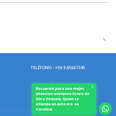
TELÉFONO : +56 9 65667345
Recuerda para una mejor
atencion envianos tu nro de
Vin o Chassis, Quien te
atiende en este nro es
Carolina