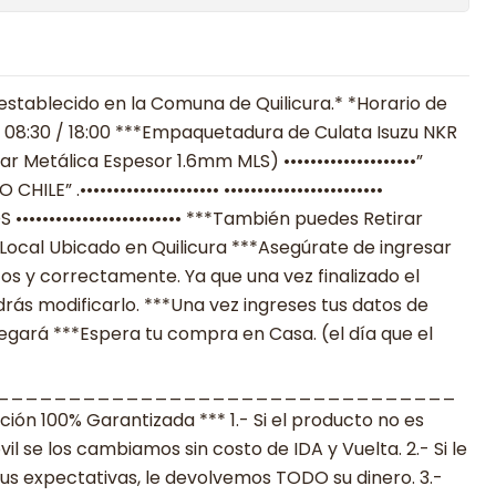
establecido en la Comuna de Quilicura.* *Horario de
 08:30 / 18:00 ***Empaquetadura de Culata Isuzu NKR
r Metálica Espesor 1.6mm MLS) ••••••••••••••••••••”
” .••••••••••••••••••••• ••••••••••••••••••••••••
•••••••••••••••••••••• ***También puedes Retirar
Local Ubicado en Quilicura ***Asegúrate de ingresar
os y correctamente. Ya que una vez finalizado el
ás modificarlo. ***Una vez ingreses tus datos de
legará ***Espera tu compra en Casa. (el día que el
________________________________
n 100% Garantizada *** 1.- Si el producto no es
 se los cambiamos sin costo de IDA y Vuelta. 2.- Si le
s expectativas, le devolvemos TODO su dinero. 3.-