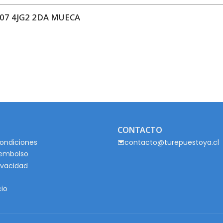
07 4JG2 2DA MUECA
CONTACTO
ondiciones
contacto@turepuestoya.cl
eembolso
rivacidad
cio