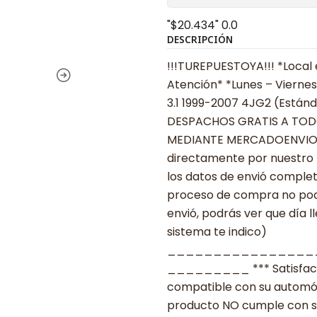
"$20.434"
0.0
DESCRIPCIÓN
!!!TUREPUESTOYA!!! *Local 
Atención* *Lunes – Viernes
3.1 1999-2007 4JG2 (Estánda
DESPACHOS GRATIS A TODO CHILE
MEDIANTE MERCADOENVIOS •••
directamente por nuestro 
los datos de envió complet
proceso de compra no podr
envió, podrás ver que día l
sistema te indico)
________________
_________ *** Satisfacció
compatible con su automóvil
producto NO cumple con su