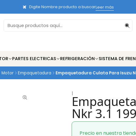
Digite Nombre producto a buscar
Leer más
TOR
PARTES ELECTRICAS
REFRIGERACIÓN
SISTEMA DE FRE
e Motor
Empaquetadura
Empaquetadura Culata Para Isuzu Nk
|
Empaquetad
Nkr 3.1 19
Precio en nuestra tiend