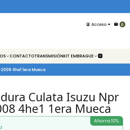
Acceso
0
NOS
CONTACTO
TRANSMISIÓN
KIT EMBRAGUE
-2008 4he1 1era Mueca
ura Culata Isuzu Npr
008 4he1 1era Mueca
Ahorra 10%
a