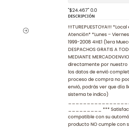
"$24.467"
0.0
DESCRIPCIÓN
!!!TUREPUESTOYA!!! *Local 
Atención* *Lunes – Viernes
1999-2008 4HE1 (1era Mueca 
DESPACHOS GRATIS A TODO CHILE
MEDIANTE MERCADOENVIOS •••
directamente por nuestro 
los datos de envió complet
proceso de compra no podr
envió, podrás ver que día l
sistema te indico)
________________
_________ *** Satisfacció
compatible con su automóvil
producto NO cumple con su