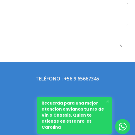
TELÉFONO : +56 9 65667345
Recuerda para una mejor
atencion envianos tu nro de
Vin o Chassis, Quien te
atiende en este nro es
Carolina