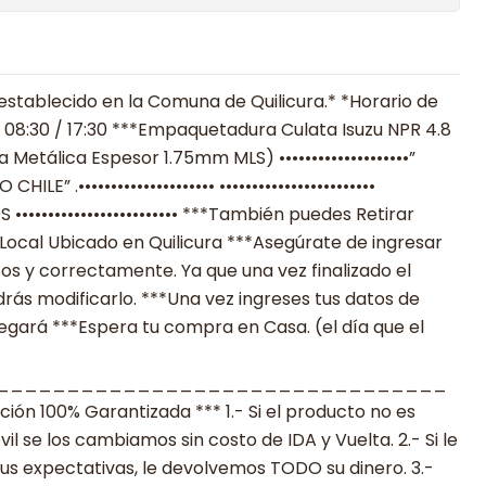
establecido en la Comuna de Quilicura.* *Horario de
 08:30 / 17:30 ***Empaquetadura Culata Isuzu NPR 4.8
Metálica Espesor 1.75mm MLS) ••••••••••••••••••••”
” .••••••••••••••••••••• ••••••••••••••••••••••••
•••••••••••••••••••••• ***También puedes Retirar
Local Ubicado en Quilicura ***Asegúrate de ingresar
os y correctamente. Ya que una vez finalizado el
ás modificarlo. ***Una vez ingreses tus datos de
legará ***Espera tu compra en Casa. (el día que el
________________________________
n 100% Garantizada *** 1.- Si el producto no es
 se los cambiamos sin costo de IDA y Vuelta. 2.- Si le
s expectativas, le devolvemos TODO su dinero. 3.-