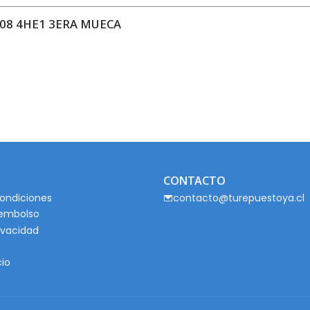
08 4HE1 3ERA MUECA
CONTACTO
ondiciones
contacto@turepuestoya.cl
eembolso
rivacidad
cio