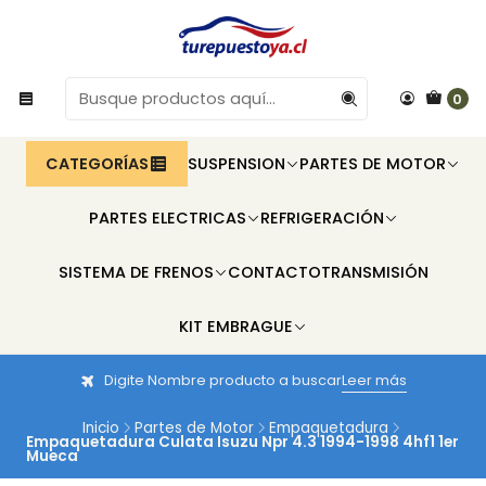
0
CATEGORÍAS
SUSPENSION
PARTES DE MOTOR
PARTES ELECTRICAS
REFRIGERACIÓN
SISTEMA DE FRENOS
CONTACTO
TRANSMISIÓN
KIT EMBRAGUE
Digite Nombre producto a buscar
Leer más
Inicio
Partes de Motor
Empaquetadura
Empaquetadura Culata Isuzu Npr 4.3 1994-1998 4hf1 1er
Mueca