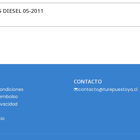
 DIESEL 05-2011
CONTACTO
ondiciones
contacto@turepuestoya.cl
eembolso
rivacidad
cio