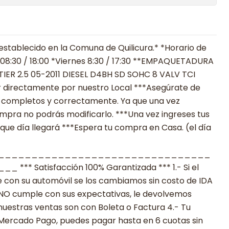
establecido en la Comuna de Quilicura.* *Horario de
 08:30 / 18:00 *Viernes 8:30 / 17:30 **EMPAQUETADURA
IER 2.5 05-2011 DIESEL D4BH SD SOHC 8 VALV TCI
 directamente por nuestro Local ***Asegúrate de
ió completos y correctamente. Ya que una vez
ompra no podrás modificarlo. ***Una vez ingreses tus
 que día llegará ***Espera tu compra en Casa. (el día
________________________________
 Satisfacción 100% Garantizada *** 1.- Si el
 con su automóvil se los cambiamos sin costo de IDA
to NO cumple con sus expectativas, le devolvemos
nuestras ventas son con Boleta o Factura 4.- Tu
 Mercado Pago, puedes pagar hasta en 6 cuotas sin