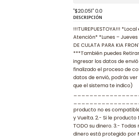
"$20.051"
0.0
DESCRIPCIÓN
!!!TUREPUESTOYA!!! *Local 
Atención* *Lunes – Jueves
DE CULATA PARA KIA FRONT
***También puedes Retirar
ingresar los datos de env
finalizado el proceso de c
datos de envió, podrás ver
que el sistema te indico)
________________
___________________ ***
producto no es compatible
y Vuelta. 2.- Si le produc
TODO su dinero. 3.- Todas 
dinero está protegido por