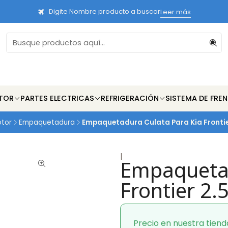
Digite Nombre producto a buscar
Leer más
TOR
PARTES ELECTRICAS
REFRIGERACIÓN
SISTEMA DE FRE
otor
Empaquetadura
Empaquetadura Culata Para Kia Frontier
|
Empaquetad
Frontier 2.
Precio en nuestra tiend