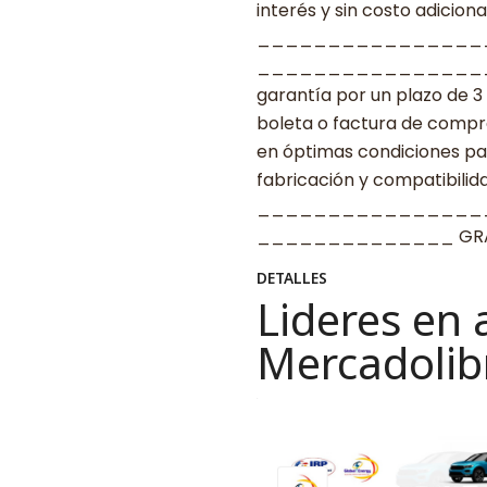
interés y sin costo adicional
________________
____________________ G
garantía por un plazo de 3
boleta o factura de compr
en óptimas condiciones par
fabricación y compatibilid
________________
______________ GRAC
DETALLES
Lideres en 
Mercadolib