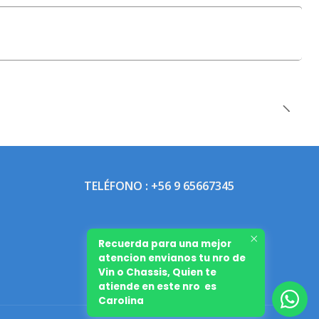
TELÉFONO : +56 9 65667345
Recuerda para una mejor
atencion envianos tu nro de
Vin o Chassis, Quien te
atiende en este nro es
Carolina