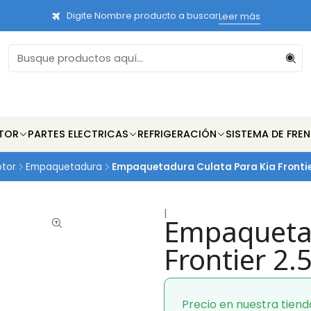
Digite Nombre producto a buscar
Leer más
TOR
PARTES ELECTRICAS
REFRIGERACIÓN
SISTEMA DE FRE
otor
Empaquetadura
Empaquetadura Culata Para Kia Frontier
|
Empaquetad
Frontier 2.
Precio en nuestra tiend