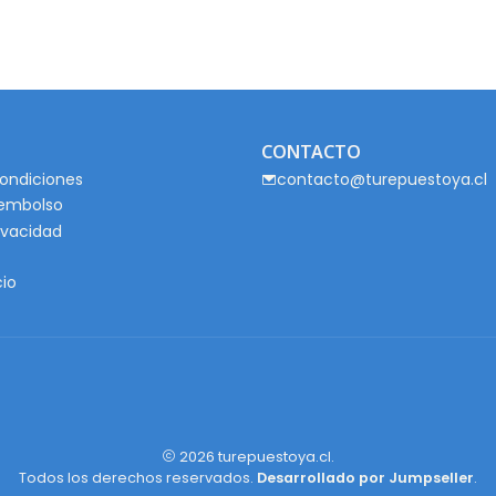
CONTACTO
ondiciones
contacto@turepuestoya.cl
eembolso
rivacidad
cio
2026 turepuestoya.cl.
Todos los derechos reservados.
Desarrollado por Jumpseller
.