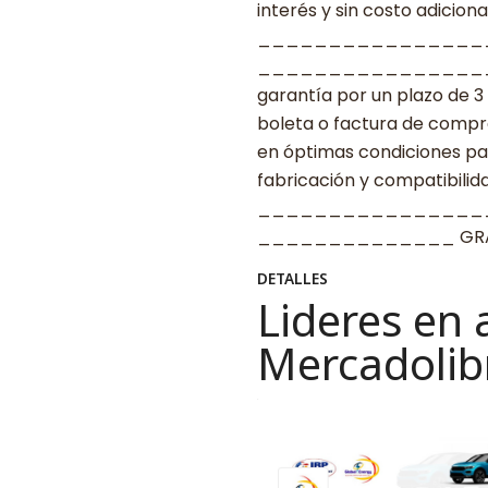
interés y sin costo adicional
________________
____________________ G
garantía por un plazo de 3
boleta o factura de compr
en óptimas condiciones par
fabricación y compatibilid
________________
______________ GRAC
DETALLES
Lideres en 
Mercadolib