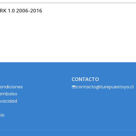
 1.0 2006-2016
CONTACTO
ondiciones
contacto@turepuestoya.cl
eembolso
rivacidad
cio