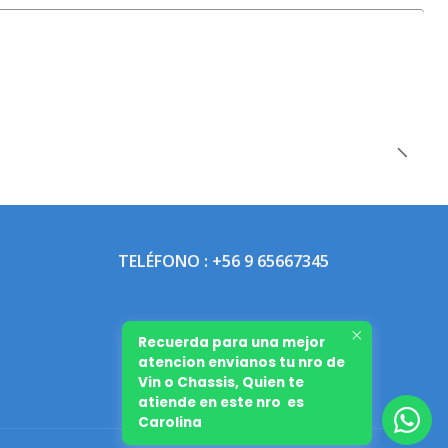
TELÉFONO : +56 9 65667345
Recuerda para una mejor
atencion envianos tu nro de
Vin o Chassis, Quien te
atiende en este nro es
Carolina