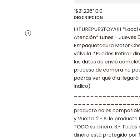
"$21.226"
0.0
DESCRIPCIÓN
!!!TUREPUESTOYA!!! *Local 
Atención* Lunes – Jueves 08
Empaquetadura Motor Chevr
válvula. *Puedes Retirar d
los datos de envió complet
proceso de compra no podrá
podrás ver qué día llegará
indico)
________________
___________________ ***
producto no es compatible
y Vuelta. 2.- Si le produc
TODO su dinero. 3.- Todas 
dinero está protegido por