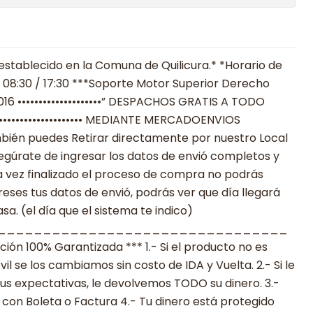
establecido en la Comuna de Quilicura.* *Horario de
 08:30 / 17:30 ***Soporte Motor Superior Derecho
16 ••••••••••••••••••••” DESPACHOS GRATIS A TODO
 •••••••••••••••••••••••• MEDIANTE MERCADOENVIOS
**También puedes Retirar directamente por nuestro Local
egúrate de ingresar los datos de envió completos y
 vez finalizado el proceso de compra no podrás
reses tus datos de envió, podrás ver que día llegará
a. (el día que el sistema te indico)
________________________________
n 100% Garantizada *** 1.- Si el producto no es
 se los cambiamos sin costo de IDA y Vuelta. 2.- Si le
s expectativas, le devolvemos TODO su dinero. 3.-
con Boleta o Factura 4.- Tu dinero está protegido