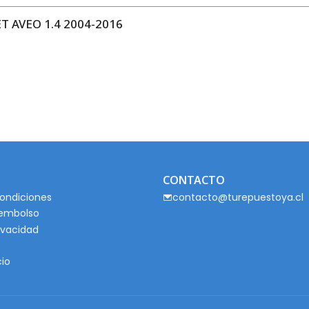
 AVEO 1.4 2004-2016
CONTACTO
ondiciones
contacto@turepuestoya.cl
eembolso
rivacidad
cio