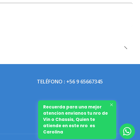
TELÉFONO : +56 9 65667345
Recuerda para una mejor
atencion envianos tu nro de
Vin o Chassis, Quien te
atiende en este nro es
Carolina