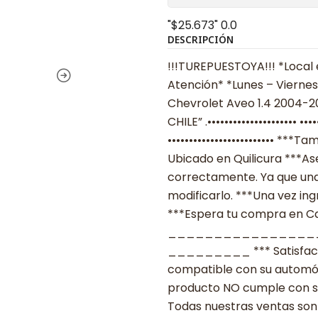
"$25.673"
0.0
DESCRIPCIÓN
!!!TUREPUESTOYA!!! *Local 
Atención* *Lunes – Viernes
Chevrolet Aveo 1.4 2004-20
CHILE” .•••••••••••••••••••••
••••••••••••••••••••••••• *
Ubicado en Quilicura ***As
correctamente. Ya que una
modificarlo. ***Una vez ing
***Espera tu compra en Cas
________________
_________ *** Satisfacció
compatible con su automóvil
producto NO cumple con su
Todas nuestras ventas son 