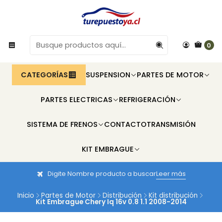
0
CATEGORÍAS
SUSPENSION
PARTES DE MOTOR
PARTES ELECTRICAS
REFRIGERACIÓN
SISTEMA DE FRENOS
CONTACTO
TRANSMISIÓN
KIT EMBRAGUE
Digite Nombre producto a buscar
Leer más
Inicio
Partes de Motor
Distribución
Kit distribución
Kit Embrague Chery Iq 16v 0.8 1.1 2008-2014