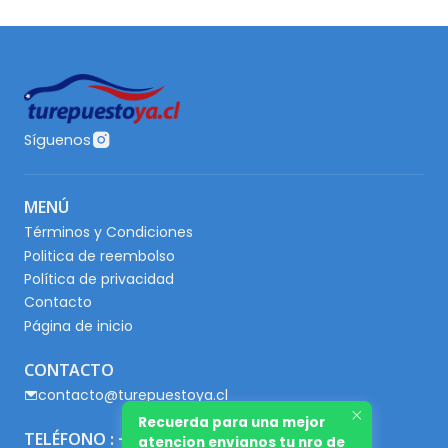
Síguenos
MENÚ
Términos y Condiciones
Politica de reembolso
Política de privacidad
Contacto
Página de inicio
CONTACTO
contacto@turepuestoya.cl
Recuerda para una mejor
TELÉFONO : +56 9 65667345
atencion envianos tu nro de