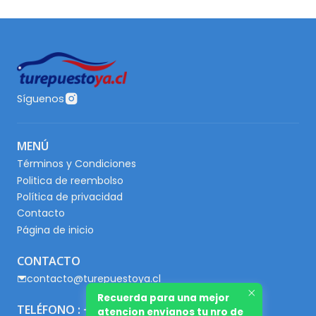
Síguenos
MENÚ
Términos y Condiciones
Politica de reembolso
Política de privacidad
Contacto
Página de inicio
CONTACTO
contacto@turepuestoya.cl
Recuerda para una mejor
TELÉFONO : +56 9 65667345
atencion envianos tu nro de