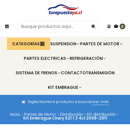
0
CATEGORÍAS
SUSPENSION
PARTES DE MOTOR
PARTES ELECTRICAS
REFRIGERACIÓN
SISTEMA DE FRENOS
CONTACTO
TRANSMISIÓN
KIT EMBRAGUE
Digite Nombre producto a buscar
Leer más
Inicio
Partes de Motor
Distribución
Kit distribución
Kit Embrague Chery S21 1.3 4cl 2008-2011