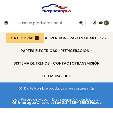
0
CATEGORÍAS
SUSPENSION
PARTES DE MOTOR
PARTES ELECTRICAS
REFRIGERACIÓN
SISTEMA DE FRENOS
CONTACTO
TRANSMISIÓN
KIT EMBRAGUE
Digite Nombre producto a buscar
Leer más
Inicio
Partes de Motor
Distribución
Kit distribución
Kit Embrague Chevrolet Luv 2.3 1989-1998 2 Piezas