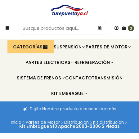
0
CATEGORÍAS
SUSPENSION
PARTES DE MOTOR
PARTES ELECTRICAS
REFRIGERACIÓN
SISTEMA DE FRENOS
CONTACTO
TRANSMISIÓN
KIT EMBRAGUE
Digite Nombre producto a buscar
Leer más
Inicio
Partes de Motor
Distribución
Kit distribución
Kit Embrague S10 Apache 2003-2006 2 Piezas