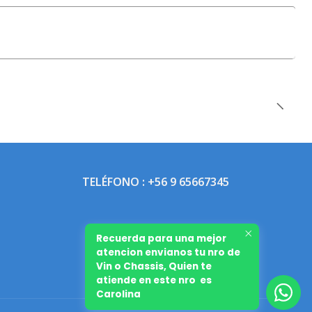
TELÉFONO : +56 9 65667345
Recuerda para una mejor
atencion envianos tu nro de
Vin o Chassis, Quien te
atiende en este nro es
Carolina