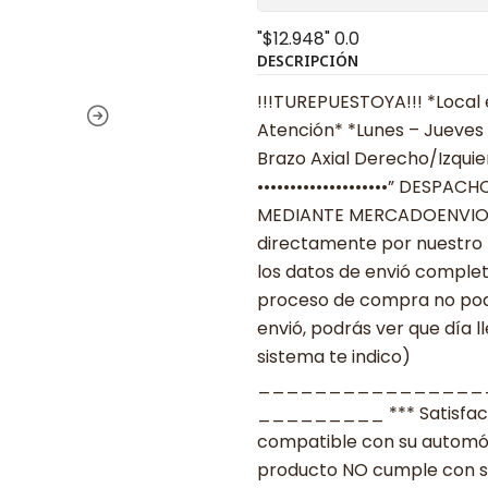
"$12.948"
0.0
DESCRIPCIÓN
!!!TUREPUESTOYA!!! *Local 
Atención* *Lunes – Jueves 0
Brazo Axial Derecho/Izquie
••••••••••••••••••••” DESPACHOS
MEDIANTE MERCADOENVIOS •••
directamente por nuestro 
los datos de envió complet
proceso de compra no podr
envió, podrás ver que día l
sistema te indico)
________________
_________ *** Satisfacció
compatible con su automóvil
producto NO cumple con su