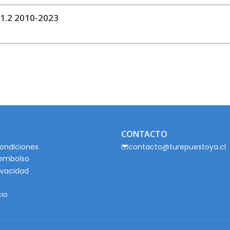
.2 2010-2023
CONTACTO
ondiciones
contacto@turepuestoya.cl
eembolso
rivacidad
cio